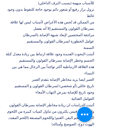
للأسباب مبهمة (بسبب النزف الداخلي)
نزول براز رفيع أو شعور دائم بوجود حاجة للتغوط بدون وجود
غائط
من الممكن قد تُحس هذه الأعراض لأسباب ليس لها علاقة
بسرطان القولون والمستقيم إلا أنه يفضل
مراجعة المختصين لإبعاد شبهة الإصابة بالسرطان
عوامل الخطورة لسرطان القولون والمستقيم
السمنة
أثبتت البحوث العديدة وجود علاقة ارتباط بين زيادة معدل كتلة
الجسم وخطر الإصابة بسرطان القولون والمستقيم
هذه العلاقة الارتباطية أكثر تواجداً بين الرجال مما هي بين
النساء
العمر ايضا يزيد مخاطر الإصابة بتقدم العمر
تاريخ عائلي (أو شخصي) لسرطان القولون و المستقيم
وجود تاريخ للإصابة بمرض التهاب الأمعاء
العوامل الغذائية
أثبتت الدراسات ان زيادة مخاطر الإصابة بسرطان القولون
والمستقيم فيمن يكثرون من تناول كميات كبيرة من اللحوم
الحمراء ( لحم البقر، الغنم) واللحوم المصنعة (اللحم المقدد،
الهوت دوج، الصوصج وأمثاله)
أن غذاء غنياً بالفواكه والخضراوات يمكن أن يوفر الوقاية