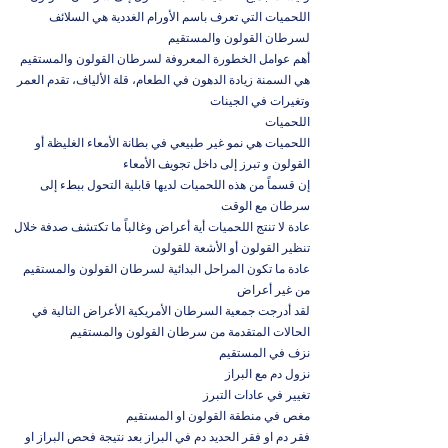
اللحميات التي تعرف باسم الأورام الغددية هي السلائف
لسرطان القولون والمستقيم
أهم عوامل الخطورة المعروفة لسرطان القولون والمستقيم
هي السمنة زيادة الدهون في الطعام، قلة الألياف، تقدم العمر
وتغيرات في الجينات
اللحميات
اللحميات هي نمو غير طبيعي في بطانة الأمعاء الغليظة أو
القولون و تبرز إلى داخل تجويف الأمعاء
إن قسماً من هذه اللحميات لديها قابلية التحول ببطء إلى
سرطان مع الوقت
عادة لا تنتج اللحميات أية أعراض وغالباً ما تكتشف صدفة خلال
تنظير القولون أو الأشعة للقولون
عادة ما تكون المراحل البدائية لسرطان القولون والمستقيم
من غير أعراض
لقد أدرجت جمعية السرطان الأمريكية الأعراض التالية في
الحالات المتقدمة من سرطان القولون والمستقيم
نزف في المستقيم
نزول دم مع البراز
تغيير في عادات التبرز
مغص في منطقة القولون او المستقيم
فقر دم او فقر الحديد دم في البراز بعد نتيجة فحص البراز او