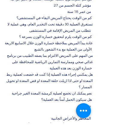
مؤشر كتلة الجسم من 27
من عمر 18 سنة
كم من الوقت يحتاج المريض البقاء في المستشفى؟
تستغرق العملية 30 دقيقة تحت التخدير العام، وهي عملية لا
تتطلب من المريض الإقامة في المستشفى
كم من الوقت يلزم لتحقيق خسارة الوزن بسرعة ؟
عادة يبدأ المريض بملاحظة خسارة الوزن خلال الاسابيع الاربعة
الأولى من العملية مع بدء الشعور بالشبع
من المهم على المريض الالتزام بما يصفه الطبيب من برنامج
غدائي صحي وممارسة التمارين الرياضية للمحافظة على
خسارة الوزن بعد هذه العملية
هل يمكنني إجراء هذه العملية إذا كنت قد خضعت لعملية ربط
المعدة او حتى اذا ازيلت حلقة المعدة او قص المعدة او تحويل
المسار ؟
نعم يمكنك ان تخضع لعملية كرمشة المعدة الغير جراحية
هل سيكون الحمل آمناً بعد العملية؟
نعم
المخاطر والأعراض الجانبية
ينبغي على المريض أن يدرك أن من الممكن أن يسبب هدا
الإجراء ازعاج مؤقت في الحلق ولوعة وألم في البطن ، من