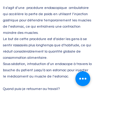
Il s’agit d’une procédure endoscopique ambulatoire
qui accélère la perte de poids en utilisant l’injection
gastrique pour détendre temporairement les muscles
de l’estomac, ce qui entraînera une contraction
moindre des muscles.
Le but de cette procédure est d’aider les gens à se
sentir rassasiés plus longtemps que d’habitude, ce qui
réduit considérablement la quantité globale de
consommation alimentaire.
Sous sédation, introduction d’un endoscope à travers la
bouche du patient jusqu’à son estomac pour injecter
le médicament au muscle de l’estomac.
Quand puis-je retourner au travail?
Chaque personne est différente des autres, la plupart
des patients retournent au travail le même jour
Est-il sécuritaire de tomber enceinte après cette
procédure ?
Non, il n’est pas recommandé avant 6 mois. Et ce n’est
pas recommandé pendant l’allaitement
Risques et considérations